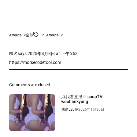
AfreecaTv
全部
In
AfreecaTv
匿名
says:
2025年4月3日 at 上午6:53
https://morsecodetool.com
Comments are closed.
点我看直播
soopTV-
woohankyung
我是LBJ呢
2026年1月30日