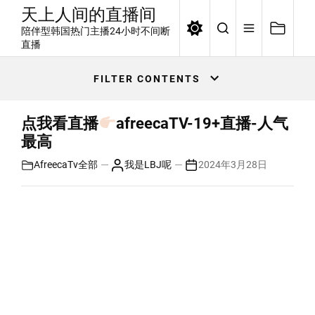
Skip
天上人间的直播间
to
陪伴型韩国热门主播24小时不间断
the
直播
content
FILTER CONTENTS
点我看直播
afreecaTV-19+直播-人气
最高
AfreecaTv
全部
我是LBJ呢
2024年3月28日