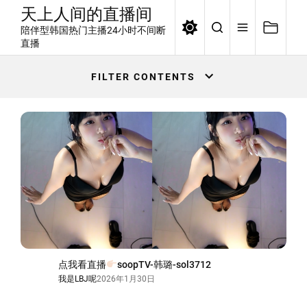
Skip
天上人间的直播间
to
陪伴型韩国热门主播24小时不间断
the
直播
content
FILTER CONTENTS
点我看直播
soopTV-韩璐-sol3712
我是LBJ呢
2026年1月30日