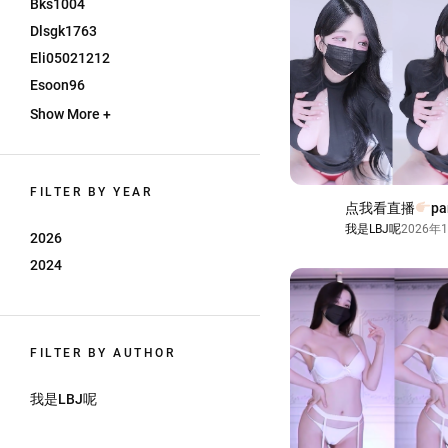
Bks1004
Dlsgk1763
Eli05021212
Esoon96
Show More +
FILTER BY YEAR
点我看直播
pa
我是LBJ呢
2026年
2026
2024
FILTER BY AUTHOR
我是LBJ呢