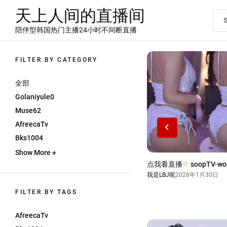
Skip
天上人间的直播间
to
the
陪伴型韩国热门主播24小时不间断直播
content
FILTER BY CATEGORY
全部
Golaniyule0
Muse62
AfreecaTv
Bks1004
Show More +
：点我看直播
pandaTV-jinricp 第二季
点我看直播
soopTV-wo
2024年4月4日
我是LBJ呢
2026年1月30日
FILTER BY TAGS
AfreecaTv